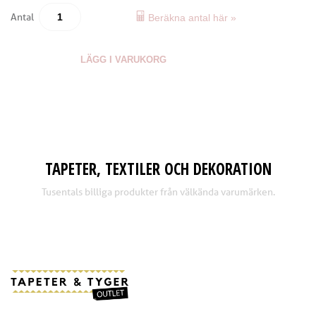
Antal
Beräkna antal här »
LÄGG I VARUKORG
TAPETER, TEXTILER OCH DEKORATION
Tusentals billiga produkter från välkända varumärken.