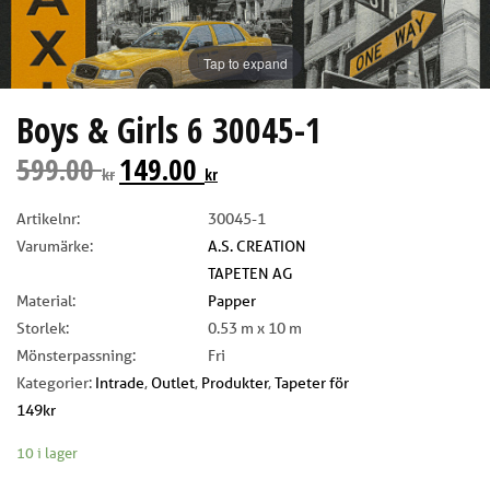
Tap to expand
Boys & Girls 6 30045-1
599.00
149.00
kr
kr
Artikelnr:
30045-1
Varumärke:
A.S. CREATION
TAPETEN AG
Material:
Papper
Storlek:
0.53 m x 10 m
Mönsterpassning:
Fri
Kategorier:
Intrade
,
Outlet
,
Produkter
,
Tapeter för
149kr
10 i lager