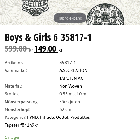
Tap to expand
Boys & Girls 6 35817-1
599.00
149.00
kr
kr
Artikelnr:
35817-1
Varumärke:
A.S. CREATION
TAPETEN AG
Material:
Non Woven
Storlek:
0.53 m x 10 m
Mönsterpassning:
Förskjuten
Mönsterhöjd:
32 cm
Kategorier:
FYND
,
Intrade
,
Outlet
,
Produkter
,
Tapeter för 149kr
1 i lager