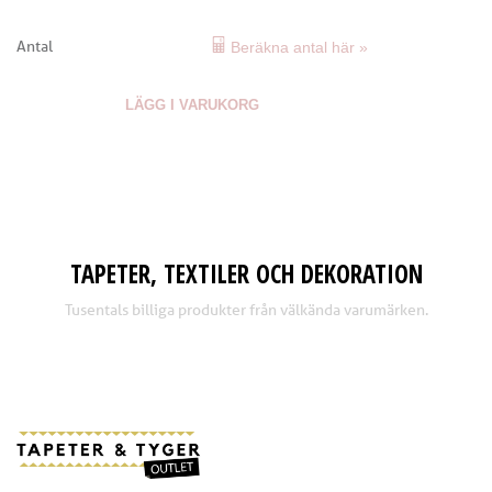
Antal
Beräkna antal här »
LÄGG I VARUKORG
TAPETER, TEXTILER OCH DEKORATION
Tusentals billiga produkter från välkända varumärken.