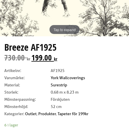
Tap to expand
Breeze AF1925
730.00
199.00
kr
kr
Artikelnr:
AF1925
Varumärke:
York Wallcoverings
Material:
Surestrip
Storlek:
0.68 m x 8.23 m
Mönsterpassning:
Förskjuten
Mönsterhöjd:
52 cm
Kategorier:
Outlet
,
Produkter
,
Tapeter för 199kr
6 i lager