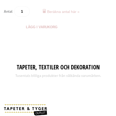
Antal
Beräkna antal här »
LÄGG I VARUKORG
TAPETER, TEXTILER OCH DEKORATION
Tusentals billiga produkter från välkända varumärken.