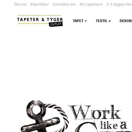
Om oss
Köpvillkor
Kontakta oss
Att tapetsera
2-5 dagars lev
TAPET
TEXTIL
DEKOR