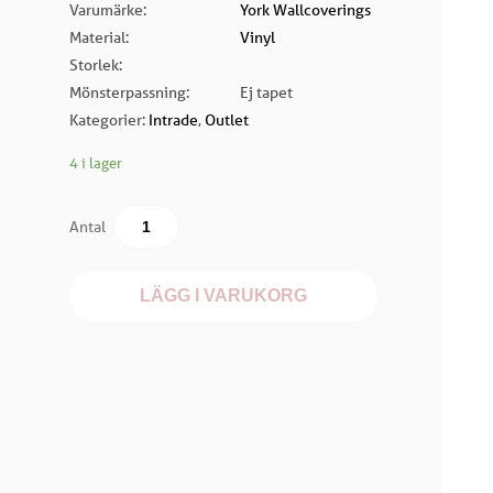
Varumärke:
York Wallcoverings
Material:
Vinyl
Storlek:
Mönsterpassning:
Ej tapet
Kategorier:
Intrade
,
Outlet
4 i lager
Antal
LÄGG I VARUKORG