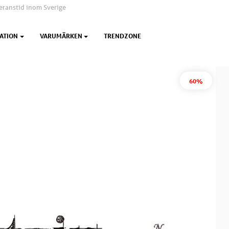
eranstid inom Sverige
ATION
VARUMÄRKEN
TRENDZONE
60%