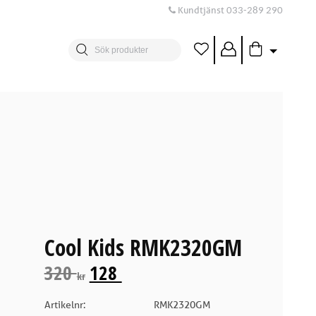
Kundtjänst
033-289 290
Cool Kids RMK2320GM
320
128
kr
Artikelnr:
RMK2320GM