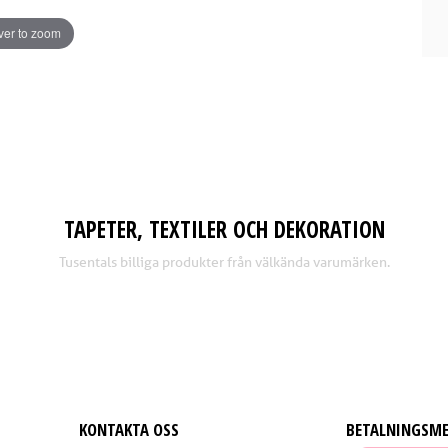
er to zoom
TAPETER, TEXTILER OCH DEKORATION
Tusentals billiga produkter från välkända varumärken.
KONTAKTA OSS
BETALNINGSM