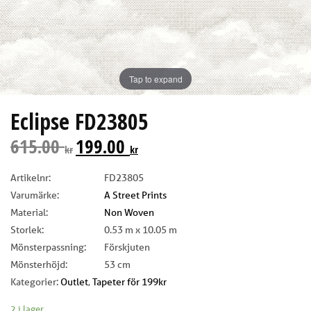
Tap to expand
Eclipse FD23805
615.00
199.00
kr
kr
Artikelnr:
FD23805
Varumärke:
A Street Prints
Material:
Non Woven
Storlek:
0.53 m x 10.05 m
Mönsterpassning:
Förskjuten
Mönsterhöjd:
53 cm
Kategorier:
Outlet
,
Tapeter för 199kr
2 i lager