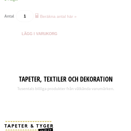
Antal
Beräkna antal här »
LÄGG I VARUKORG
TAPETER, TEXTILER OCH DEKORATION
Tusentals billiga produkter från välkända varumärken.