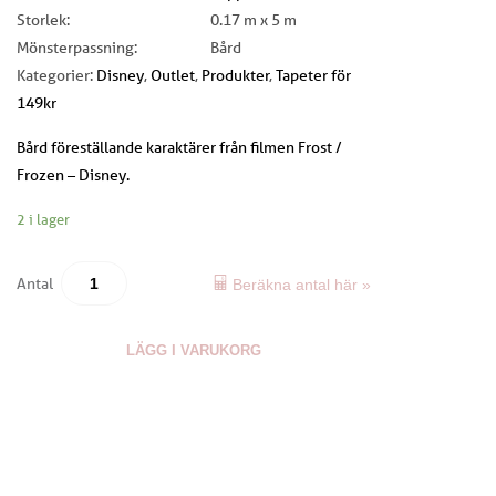
Storlek:
0.17 m x 5 m
Mönsterpassning:
Bård
Kategorier:
Disney
,
Outlet
,
Produkter
,
Tapeter för
149kr
Bård föreställande karaktärer från filmen Frost /
Frozen – Disney.
2 i lager
Antal
Beräkna antal här »
LÄGG I VARUKORG