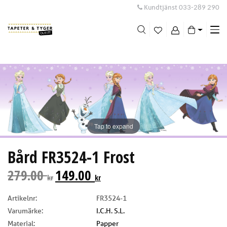
Kundtjänst
033-289 290
Me
swi
Tap to expand
Bård FR3524-1 Frost
279.00
149.00
kr
kr
Artikelnr:
FR3524-1
Varumärke:
I.C.H. S.L.
Material:
Papper