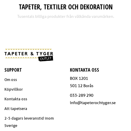
TAPETER, TEXTILER OCH DEKORATION
Tusentals billiga produkter från välkända varumärken.
SUPPORT
KONTAKTA OSS
BOX 1201
Om oss
501 12 Borås
Köpvillkor
033-289 290
Kontakta oss
info@tapeterochtyger.se
Att tapetsera
2-5 dagars leveranstid inom
Sverige