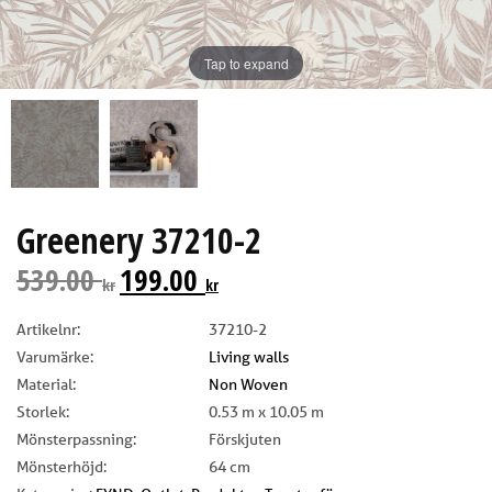
Tap to expand
Greenery 37210-2
539.00
199.00
kr
kr
Artikelnr:
37210-2
Varumärke:
Living walls
Material:
Non Woven
Storlek:
0.53 m x 10.05 m
Mönsterpassning:
Förskjuten
Mönsterhöjd:
64 cm