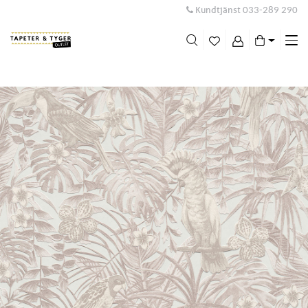
Kundtjänst
033-289 290
Me
swi