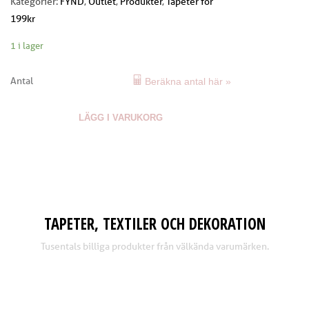
Kategorier:
FYND
,
Outlet
,
Produkter
,
Tapeter för
199kr
1 i lager
Antal
Beräkna antal här »
LÄGG I VARUKORG
TAPETER, TEXTILER OCH DEKORATION
Tusentals billiga produkter från välkända varumärken.