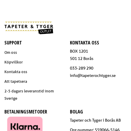
SUPPORT
KONTAKTA OSS
BOX 1201
Om oss
501 12 Borås
Köpvillkor
033-289 290
Kontakta oss
info@tapeterochtyger.se
Att tapetsera
2-5 dagars leveranstid inom
Sverige
BETALNINGSMETODER
BOLAG
Tapeter och Tyger i Borås AB
Org.nummer: 559066-5146