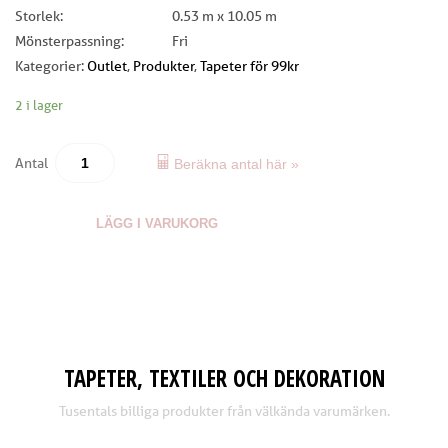
Storlek:
0.53 m x 10.05 m
Mönsterpassning:
Fri
Kategorier:
Outlet
,
Produkter
,
Tapeter för 99kr
2 i lager
Antal
Beräkna antal här »
LÄGG I VARUKORG
TAPETER, TEXTILER OCH DEKORATION
Tusentals billiga produkter från välkända varumärken.