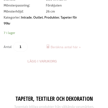
Mönsterpassning:
Förskjuten
Mönsterhöjd:
26 cm
Kategorier:
Intrade
,
Outlet
,
Produkter
,
Tapeter för
99kr
7 i lager
Antal
Beräkna antal här »
LÄGG I VARUKORG
TAPETER, TEXTILER OCH DEKORATION
Tusentals billiga produkter från välkända varumärken.