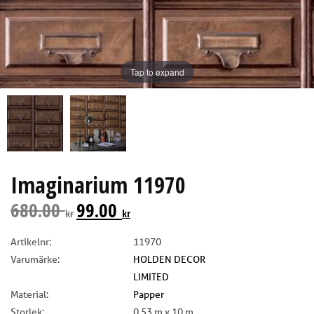
Tap to expand
Imaginarium 11970
680.00
99.00
kr
kr
Artikelnr:
11970
Varumärke:
HOLDEN DECOR
LIMITED
Material:
Papper
Storlek:
0.53 m x 10 m