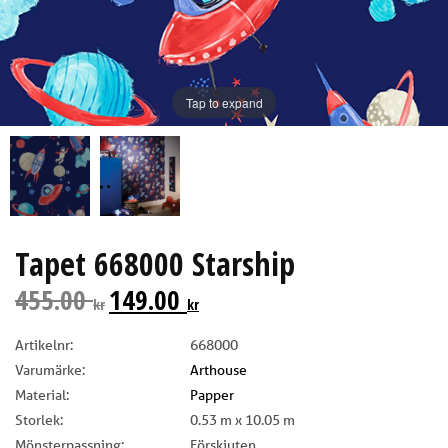
Tap to expand
Tapet 668000 Starship
455.00
149.00
kr
kr
Artikelnr:
668000
Varumärke:
Arthouse
Material:
Papper
Storlek:
0.53 m x 10.05 m
Mönsterpassning:
Förskjuten