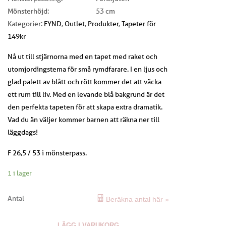
Mönsterhöjd:
53 cm
Kategorier:
FYND
,
Outlet
,
Produkter
,
Tapeter för
149kr
Nå ut till stjärnorna med en tapet med raket och
utomjordingstema för små rymdfarare. I en ljus och
glad palett av blått och rött kommer det att väcka
ett rum till liv. Med en levande blå bakgrund är det
den perfekta tapeten för att skapa extra dramatik.
Vad du än väljer kommer barnen att räkna ner till
läggdags!
F 26,5 / 53 i mönsterpass.
1 i lager
Antal
Beräkna antal här »
LÄGG I VARUKORG