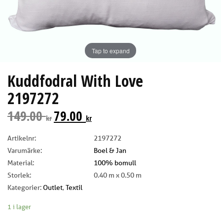
Tap to expand
Kuddfodral With Love
2197272
149.00
79.00
kr
kr
Artikelnr:
2197272
Varumärke:
Boel & Jan
Material:
100% bomull
Storlek:
0.40 m x 0.50 m
Kategorier:
Outlet
,
Textil
1 i lager