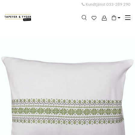
Kundtjänst
033-289 290
Me
swi