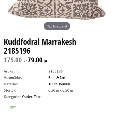
Tap to expand
Kuddfodral Marrakesh
2185196
175.00
79.00
kr
kr
Artikelnr:
2185196
Varumärke:
Boel & Jan
Material:
100% bomull
Storlek:
0.50 m x 0.50 m
Kategorier:
Outlet
,
Textil
1 i lager