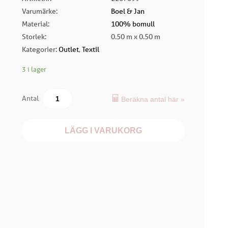
Varumärke:
Boel & Jan
Material:
100% bomull
Storlek:
0.50 m x 0.50 m
Kategorier:
Outlet
,
Textil
3 i lager
Antal
Beräkna antal här »
LÄGG I VARUKORG