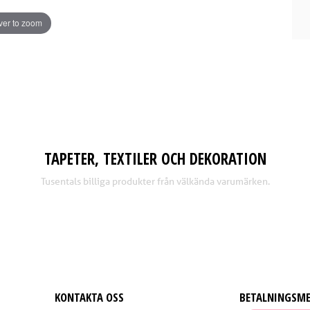
er to zoom
TAPETER, TEXTILER OCH DEKORATION
Tusentals billiga produkter från välkända varumärken.
KONTAKTA OSS
BETALNINGSM