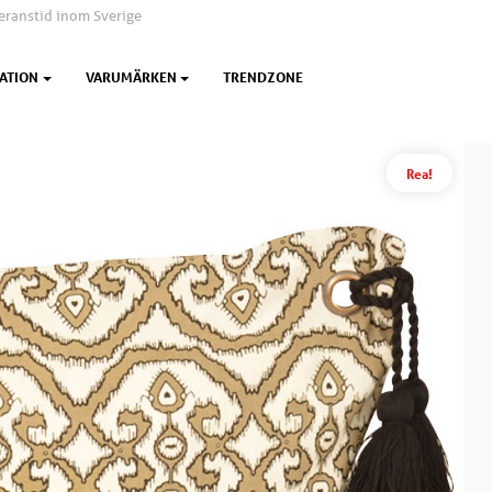
eranstid inom Sverige
ATION
VARUMÄRKEN
TRENDZONE
Rea!