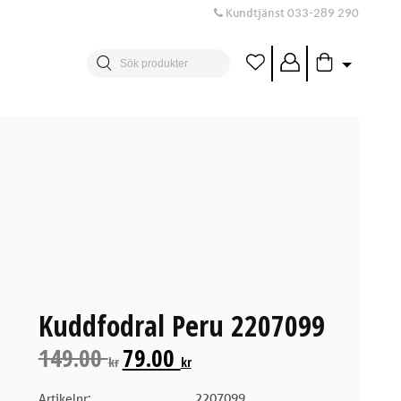
Kundtjänst
033-289 290
Kuddfodral Peru 2207099
149.00
79.00
kr
kr
Artikelnr:
2207099