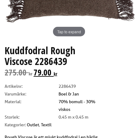
Tap to expand
Kuddfodral Rough
Viscose 2286439
275.00
79.00
kr
kr
Artikelnr:
2286439
Varumärke:
Boel & Jan
Material:
70% bomull - 30%
viskos
Storlek:
0.45 m x 0.45 m
Kategorier:
Outlet
,
Textil
Rough Viscose är ett mjukt kuddfodral i en härlig