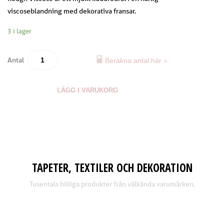
viscoseblandning med dekorativa fransar.
3 i lager
Antal
Beräkna antal här »
LÄGG I VARUKORG
TAPETER, TEXTILER OCH DEKORATION
Tusentals billiga produkter från välkända varumärken.