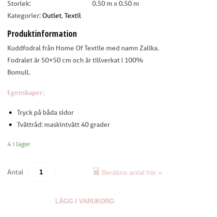
Storlek:
0.50 m x 0.50 m
Kategorier:
Outlet
,
Textil
Produktinformation
Kuddfodral från Home Of Textile med namn Zalika.
Fodralet är 50×50 cm och är tillverkat i 100%
Bomull.
E
genskaper:
Tryck på båda sidor
Tvättråd: maskintvätt 40 grader
4 i lager
Antal
Beräkna antal här »
LÄGG I VARUKORG