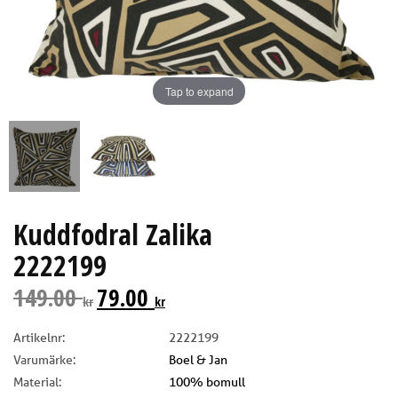
Tap to expand
Kuddfodral Zalika
2222199
149.00
79.00
kr
kr
Artikelnr:
2222199
Varumärke:
Boel & Jan
Material:
100% bomull