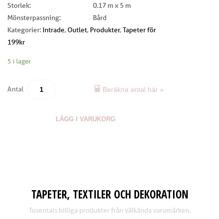
Storlek:
0.17 m x 5 m
Mönsterpassning:
Bård
Kategorier:
Intrade
,
Outlet
,
Produkter
,
Tapeter för
199kr
5 i lager
Antal
Beräkna antal här »
LÄGG I VARUKORG
TAPETER, TEXTILER OCH DEKORATION
Tusentals billiga produkter från välkända varumärken.