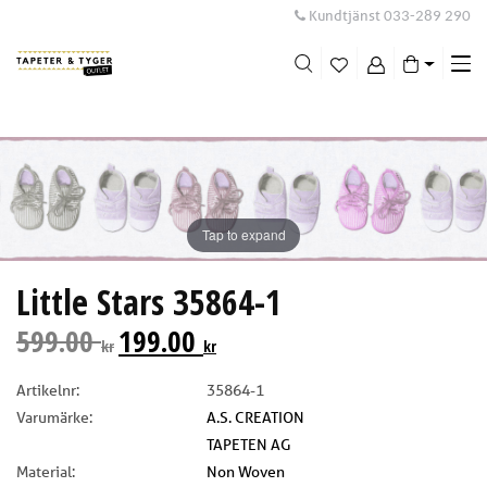
Kundtjänst
033-289 290
Me
swi
Tap to expand
Little Stars 35864-1
599.00
199.00
kr
kr
Artikelnr:
35864-1
Varumärke:
A.S. CREATION
TAPETEN AG
Material:
Non Woven