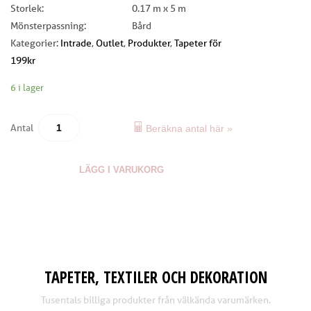
Storlek:
0.17 m x 5 m
Mönsterpassning:
Bård
Kategorier:
Intrade
,
Outlet
,
Produkter
,
Tapeter för
199kr
6 i lager
Antal
Beräkna antal här »
LÄGG I VARUKORG
TAPETER, TEXTILER OCH DEKORATION
Tusentals billiga produkter från välkända varumärken.