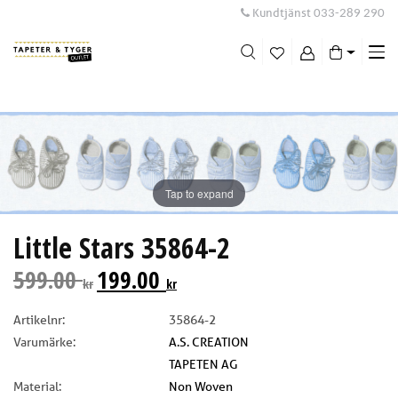
Kundtjänst
033-289 290
Me
swi
Tap to expand
Little Stars 35864-2
599.00
199.00
kr
kr
Artikelnr:
35864-2
Varumärke:
A.S. CREATION
TAPETEN AG
Material:
Non Woven