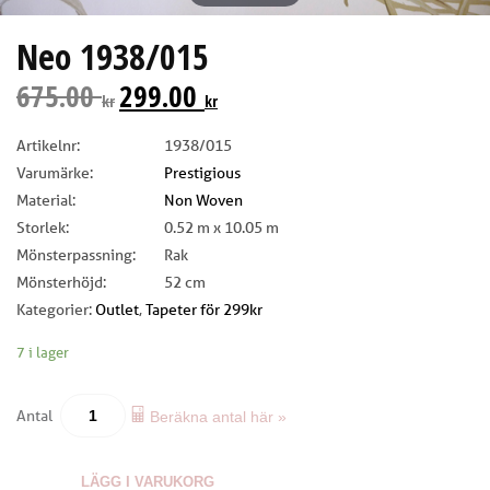
Neo 1938/015
675.00
299.00
kr
kr
Artikelnr:
1938/015
Varumärke:
Prestigious
Material:
Non Woven
Storlek:
0.52 m x 10.05 m
Mönsterpassning:
Rak
Mönsterhöjd:
52 cm
Kategorier:
Outlet
,
Tapeter för 299kr
7 i lager
Antal
Beräkna antal här »
LÄGG I VARUKORG