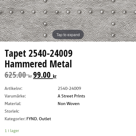
Tap to expand
Tapet 2540-24009
Hammered Metal
625.00
99.00
kr
kr
Artikelnr:
2540-24009
Varumärke:
A Street Prints
Material:
Non Woven
Storlek:
Kategorier:
FYND
,
Outlet
1 i lager