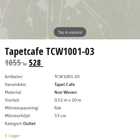
Tap to expand
Tapetcafe TCW1001-03
1055
528
kr
Artikelnr:
TCW1001-03
Varumärke:
Tapet Cafe
Material:
Non Woven
Storlek:
0.52 m x 10 m
Mönsterpassning:
Rak
Mönsterhöjd:
53 cm
Kategori:
Outlet
3 i lager