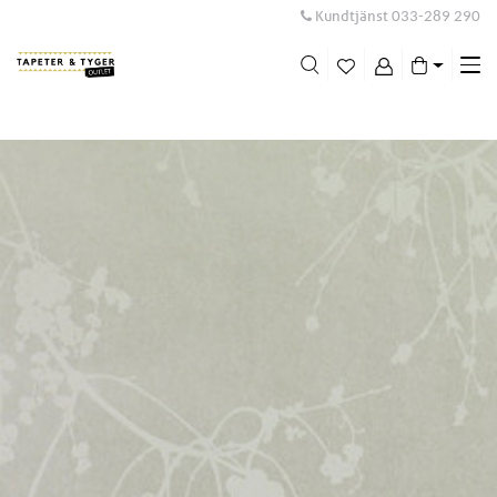
Kundtjänst
033-289 290
Me
swi