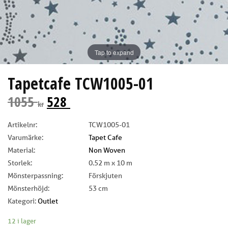
Tap to expand
Tapetcafe TCW1005-01
1055
528
kr
Artikelnr:
TCW1005-01
Varumärke:
Tapet Cafe
Material:
Non Woven
Storlek:
0.52 m x 10 m
Mönsterpassning:
Förskjuten
Mönsterhöjd:
53 cm
Kategori:
Outlet
12 i lager