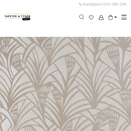
Kundtjänst
033-289 290
Me
swi