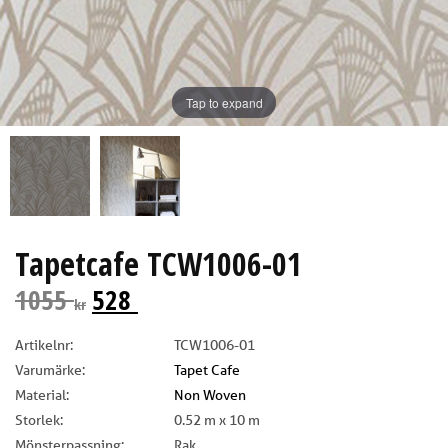
Tap to expand
Tapetcafe TCW1006-01
1055
528
kr
Artikelnr:
TCW1006-01
Varumärke:
Tapet Cafe
Material:
Non Woven
Storlek:
0.52 m x 10 m
Mönsterpassning:
Rak