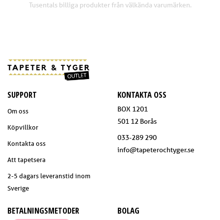
Tusentals billiga produkter från välkända varumärken.
SUPPORT
KONTAKTA OSS
BOX 1201
Om oss
501 12 Borås
Köpvillkor
033-289 290
Kontakta oss
info@tapeterochtyger.se
Att tapetsera
2-5 dagars leveranstid inom
Sverige
BETALNINGSMETODER
BOLAG