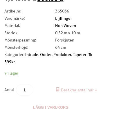
Artikelnr:
365036
Varumärke:
Eijffinger
Material:
Non Woven
Storlek:
0.52 m x 10 m
Mönsterpassning:
Förskjuten
Mönsterhöjd:
64 cm
Kategorier:
Intrade
,
Outlet
,
Produkter
,
Tapeter för
399kr
9 i lager
Antal
Beräkna antal här »
LÄGG I VARUKORG