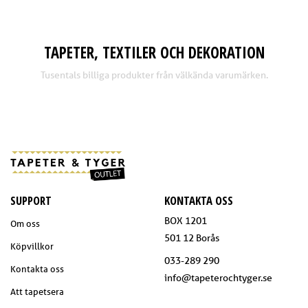
TAPETER, TEXTILER OCH DEKORATION
Tusentals billiga produkter från välkända varumärken.
SUPPORT
KONTAKTA OSS
BOX 1201
Om oss
501 12 Borås
Köpvillkor
033-289 290
Kontakta oss
info@tapeterochtyger.se
Att tapetsera