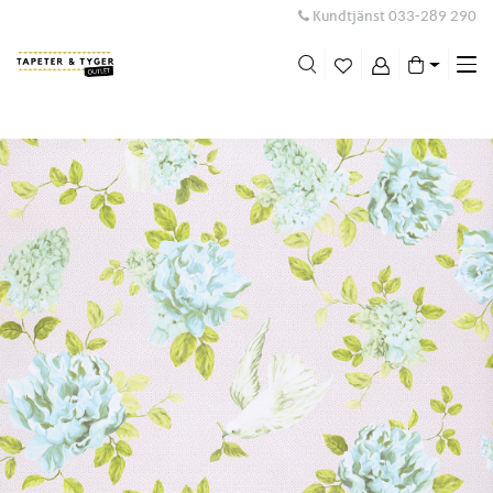
Kundtjänst
033-289 290
Me
swi