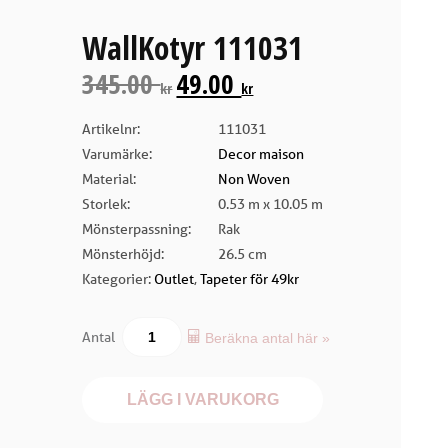
WallKotyr 111031
345.00
49.00
kr
kr
Artikelnr:
111031
Varumärke:
Decor maison
Material:
Non Woven
Storlek:
0.53 m x 10.05 m
Mönsterpassning:
Rak
Mönsterhöjd:
26.5 cm
Kategorier:
Outlet
,
Tapeter för 49kr
Antal
Beräkna antal här »
LÄGG I VARUKORG