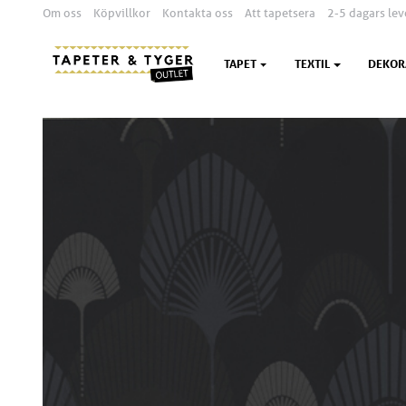
Om oss
Köpvillkor
Kontakta oss
Att tapetsera
2-5 dagars lev
TAPET
TEXTIL
DEKOR