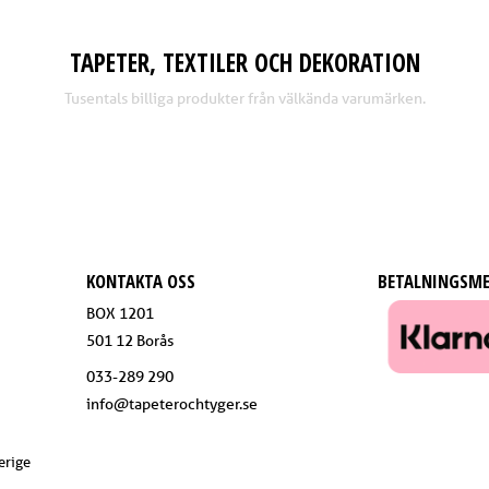
TAPETER, TEXTILER OCH DEKORATION
Tusentals billiga produkter från välkända varumärken.
KONTAKTA OSS
BETALNINGSM
BOX 1201
501 12 Borås
033-289 290
info@tapeterochtyger.se
erige