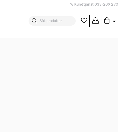
Kundtjänst
033-289 290